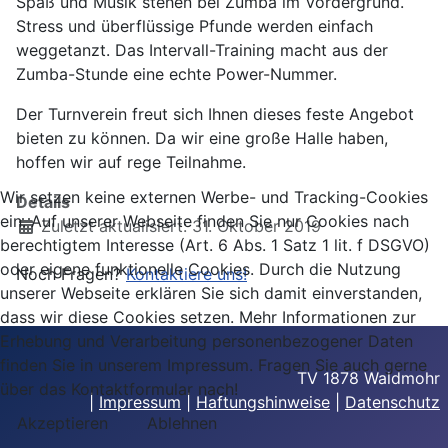
Spaß und Musik stehen bei Zumba im Vordergrund.
Stress und überflüssige Pfunde werden einfach
weggetanzt. Das Intervall-Training macht aus der
Zumba-Stunde eine echte Power-Nummer.
Der Turnverein freut sich Ihnen dieses feste Angebot
bieten zu können. Da wir eine große Halle haben,
hoffen wir auf rege Teilnahme.
Wir setzen keine externen Werbe- und Tracking-Cookies
Details
ein. Auf unserer Webseite finden Sie nur Cookies nach
Zuletzt aktualisiert: 31. Oktober 2019
berechtigtem Interesse (Art. 6 Abs. 1 Satz 1 lit. f DSGVO)
oder eigene funktionelle Cookies. Durch die Nutzung
Noch Fragen?
Kontaktiere uns!
unserer Webseite erklären Sie sich damit einverstanden,
dass wir diese Cookies setzen. Mehr Informationen zur
Erhebung und Verarbeitung personenbezogener Daten
finden Sie in unserem Impressum. Fragen Sie auch gerne
TV 1878 Waldmohr
über das Kontaktformular nach!
|
Impressum
|
Haftungshinweise
|
Datenschutz
Akzeptieren
Ablehnen