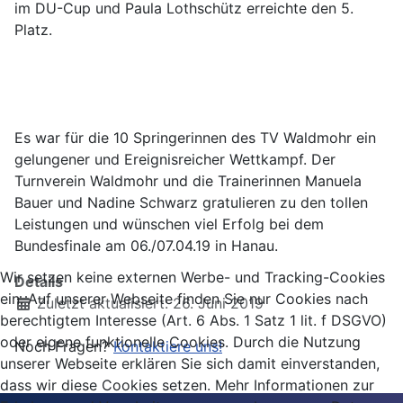
im DU-Cup und Paula Lothschütz erreichte den 5.
Platz.
Es war für die 10 Springerinnen des TV Waldmohr ein
gelungener und Ereignisreicher Wettkampf. Der
Turnverein Waldmohr und die Trainerinnen Manuela
Bauer und Nadine Schwarz gratulieren zu den tollen
Leistungen und wünschen viel Erfolg bei dem
Bundesfinale am 06./07.04.19 in Hanau.
Wir setzen keine externen Werbe- und Tracking-Cookies
Details
ein. Auf unserer Webseite finden Sie nur Cookies nach
Zuletzt aktualisiert: 26. Juni 2019
berechtigtem Interesse (Art. 6 Abs. 1 Satz 1 lit. f DSGVO)
oder eigene funktionelle Cookies. Durch die Nutzung
Noch Fragen?
Kontaktiere uns!
unserer Webseite erklären Sie sich damit einverstanden,
dass wir diese Cookies setzen. Mehr Informationen zur